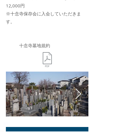
12,000円
​※十念寺保存会に入会していただきま
す。
​ 十念寺墓地規約
P1020531.JPG
P1020532.JPG