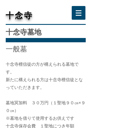
​十念寺
​十念寺墓地
一般墓​
十念寺檀信徒の方が構えられる墓地で
す。
新たに構えられる方は十念寺檀信徒とな
っていただきます。
墓地冥加料 ３０万円（１聖地９０㎝×９
０㎝）
※墓地を借りて使用するお供えです
十念寺保存会費 １聖地につき年額