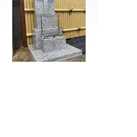
一代墓
十念寺が管理するお墓です。
​骨壺ごと納骨して
いただき１３
回忌の時
に永代供養合祀墓へ納骨いたします。
お墓１基 ５０万円（永代供養料・石板
料含む）