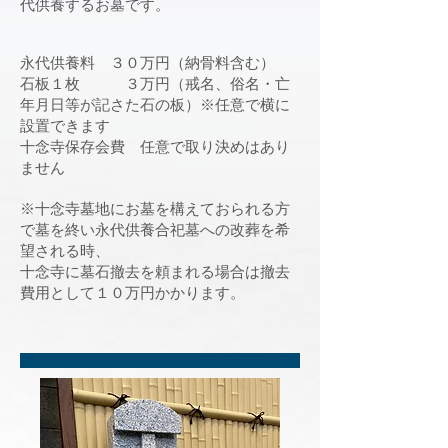
代供養するお墓です
。
永代供養料 ３０万円（納骨料含む）
​石板
１枚 ３万円（戒名、俗名・亡
年月日等が記さた石の板）※任意で横に
設置できます
十念寺保存会費 任意で取り決めはあり
ません
※十念寺墓地にお墓を構えておられる方
で墓を終い永代供養合祀墓への改葬を希
望される時、
十念寺に墓石撤去を頼まれる場合は撤去
費用として１０万円かかります。