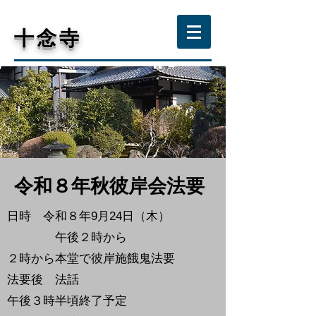
​十念寺
​令和
年秋彼岸会法要
８
日時 令和８年9
月24日（木）
午後２時から
２時から本堂で彼岸施餓鬼法要
法要後 法話
午後３時半頃終了予定