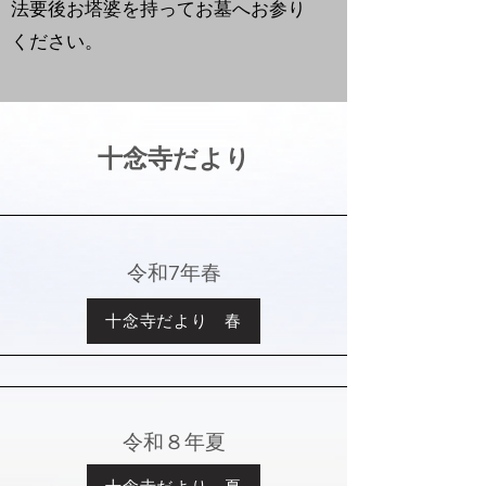
​法要後お塔婆を持ってお墓へお参り
ください。
十念寺だより
​令和7年春
十念寺だより 春
​令和８年夏